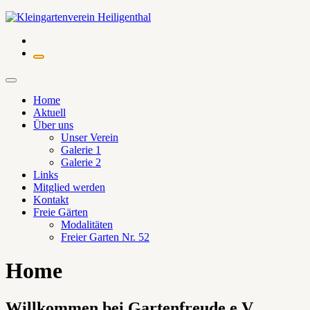
Zum
Inhalt
springen
Home
Aktuell
Über uns
Unser Verein
Galerie 1
Galerie 2
Links
Mitglied werden
Kontakt
Freie Gärten
Modalitäten
Freier Garten Nr. 52
Home
Willkommen bei Gartenfreude e.V.